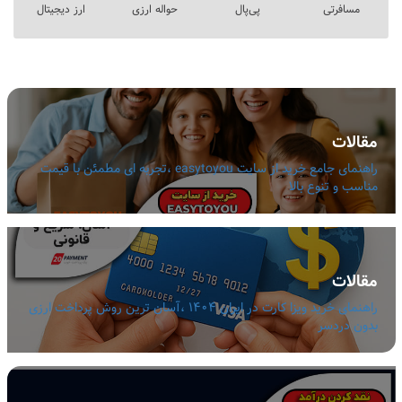
مسافرتی
پی‌پال
حواله ارزی
ارز دیجیتال
مقالات
راهنمای جامع خرید از سایت easytoyou ،تجربه ای مطمئن با قیمت
مناسب و تنوع بالا
مقالات
راهنمای خرید ویزا کارت در ایران 1404 ،آسان ترین روش پرداخت ارزی
بدون دردسر