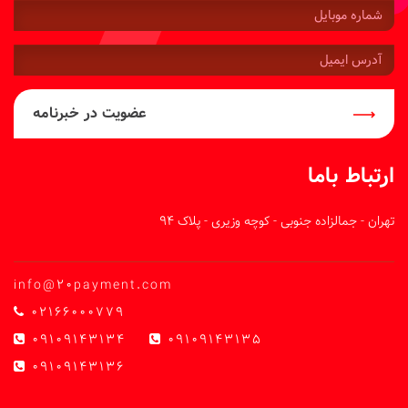
شماره
موبایل:
آدرس
ایمیل:
عضویت در خبرنامه
ارتباط باما
تهران - جمالزاده جنوبی - کوچه وزیری - پلاک 94
info@20payment.com
02166000779
09109143134
09109143135
09109143136