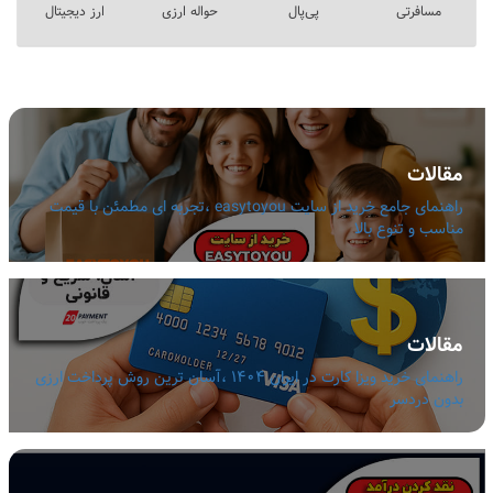
مسافرتی
پی‌پال
حواله ارزی
ارز دیجیتال
مقالات
راهنمای جامع خرید از سایت easytoyou ،تجربه ای مطمئن با قیمت
مناسب و تنوع بالا
مقالات
راهنمای خرید ویزا کارت در ایران 1404 ،آسان ترین روش پرداخت ارزی
بدون دردسر