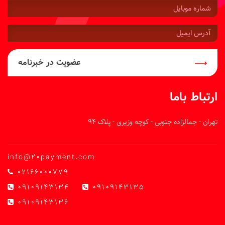
شماره
موبایل:
آدرس
ایمیل:
عضویت در خبرنامه
ارتباط باما
تهران - جمالزاده جنوبی - کوچه وزیری - پلاک 94
info@20payment.com
02166000779
09109143134
09109143135
09109143136