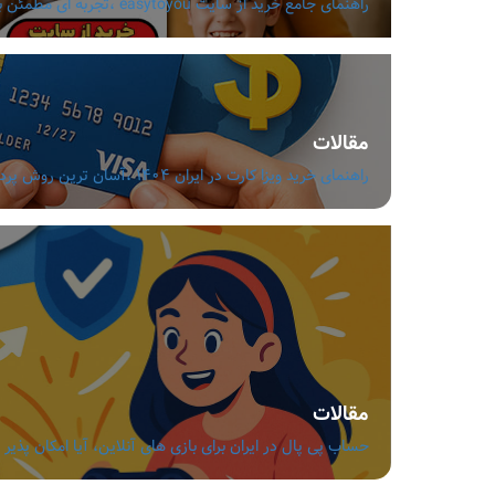
راهنمای جامع خرید از سایت easytoyou ،تجربه ای مطمئن با قیمت مناسب و تنوع بالا
مقالات
راهنمای خرید ویزا کارت در ایران 1404 ،آسان ترین روش پرداخت ارزی بدون دردسر
مقالات
حساب پی پال در ایران برای بازی های آنلاین، آیا امکان پذیر