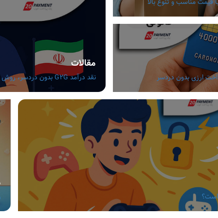
مقالات
نقد درآمد G2G بدون دردسر، روش های مطمئن برای گیمرهای ایرانی
م
 است؟
ر