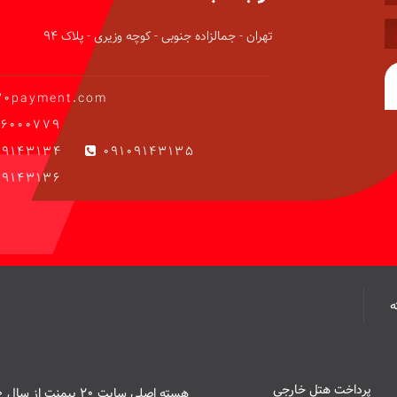
تهران - جمالزاده جنوبی - کوچه وزیری - پلاک 94
20payment.com
6000779
09143134
09109143135
9143136
پرداخت هتل خارجی