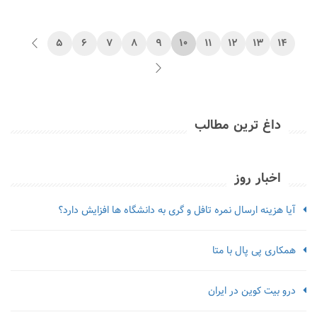
5
6
7
8
9
10
11
12
13
14
داغ ترین مطالب
اخبار روز
آیا هزینه ارسال نمره تافل و گری به دانشگاه ها افزایش دارد؟
همکاری پی پال با متا
درو بیت کوین در ایران