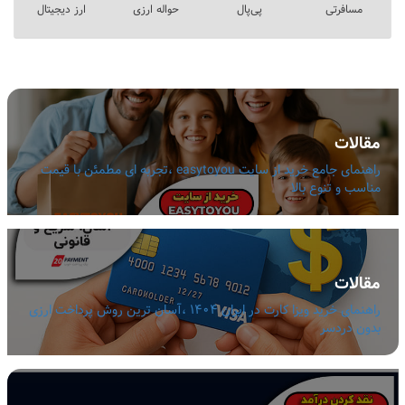
مسافرتی
پی‌پال
حواله ارزی
ارز دیجیتال
مقالات
راهنمای جامع خرید از سایت easytoyou ،تجربه ای مطمئن با قیمت
مناسب و تنوع بالا
مقالات
راهنمای خرید ویزا کارت در ایران 1404 ،آسان ترین روش پرداخت ارزی
بدون دردسر