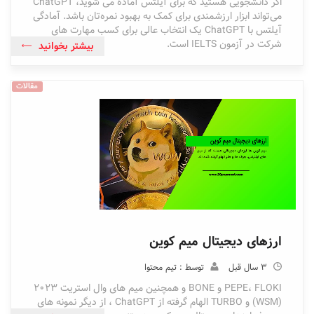
اگر دانشجویی هستید که برای آیلتس آماده می‌ شوید، ChatGPT
می‌تواند ابزار ارزشمندی برای کمک به بهبود نمره‌تان باشد. آمادگی
آیلتس با ChatGPT یک انتخاب عالی برای کسب مهارت های
شرکت در آزمون IELTS است.
بیشتر بخوانید
مقالات
ارزهای دیجیتال میم کوین
3 سال قبل
توسط : تیم محتوا
PEPE، FLOKI و BONE و همچنین میم های وال استریت 2023
(WSM) و TURBO الهام گرفته از ChatGPT ، از دیگر نمونه های