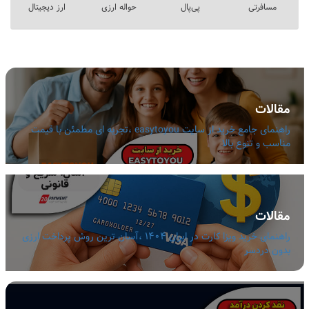
مسافرتی
پی‌پال
حواله ارزی
ارز دیجیتال
مقالات
راهنمای جامع خرید از سایت easytoyou ،تجربه ای مطمئن با قیمت
مناسب و تنوع بالا
مقالات
راهنمای خرید ویزا کارت در ایران 1404 ،آسان ترین روش پرداخت ارزی
بدون دردسر