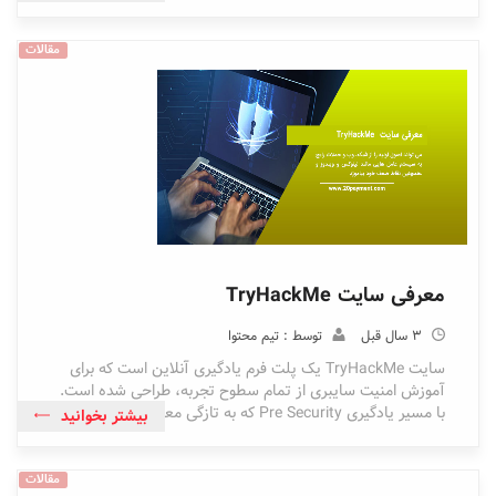
مقالات
معرفی سایت TryHackMe
3 سال قبل
توسط : تیم محتوا
سایت TryHackMe یک پلت فرم یادگیری آنلاین است که برای
آموزش امنیت سایبری از تمام سطوح تجربه، طراحی شده است.
با مسیر یادگیری Pre Security که به تازگی معرفی شده است
بیشتر بخوانید
مقالات